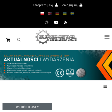
Zarejestruj się
Zaloguj się
STRONA GŁÓWNA
MASZYNY
CZĘŚCI
REALIZACJE
PROMOCJE
AKTUALNOŚCI
WRÓĆ DO LISTY