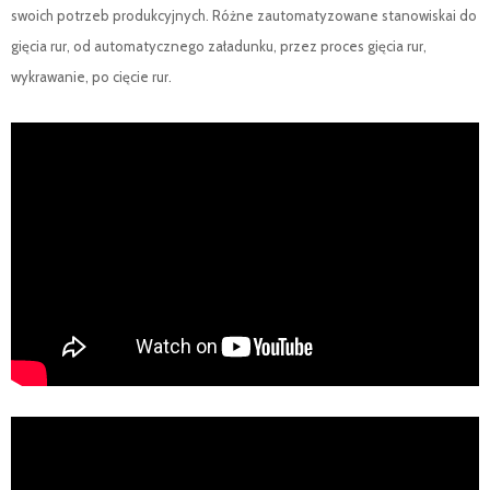
swoich potrzeb produkcyjnych. Różne zautomatyzowane stanowiskai do
gięcia rur, od automatycznego załadunku, przez proces gięcia rur,
wykrawanie, po cięcie rur.