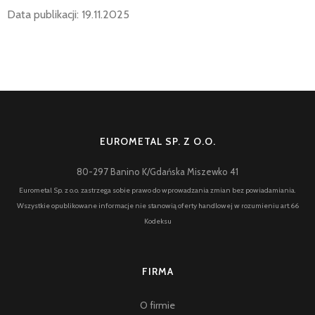
Data publikacji: 19.11.2025
EUROMETAL SP. Z O.O.
80-297 Banino K/Gdańska Miszewko 41
Eurometal Sp. z o.o. zastrzega sobie prawo do wprowadzania zmian bez powiadamiania.
Wszystkie opublikowane informacje nie stanowią oferty handlowej w rozumieniu art.66
Kodeksu
FIRMA
O firmie