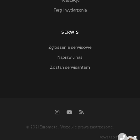
Realizacje
Targi i wydarzenia
SERWIS
Zgłoszenie serwisowe
Napraw u nas
Zostań serwisantem
© 2021 Eurometal. Wszelkie prawa zastrzeżone.
POWERED BY:
SYSONLINE