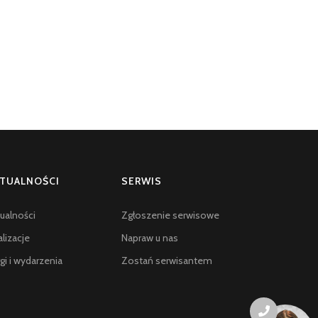
TUALNOŚCI
SERWIS
ualności
Zgłoszenie serwisowe
lizacje
Napraw u nas
gi i wydarzenia
Zostań serwisantem