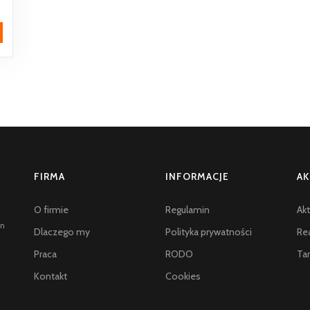
FIRMA
INFORMACJE
AK
O firmie
Regulamin
Akt
an
Dlaczego my
Polityka prywatności
Rea
Praca
RODO
Tar
Kontakt
Cookies