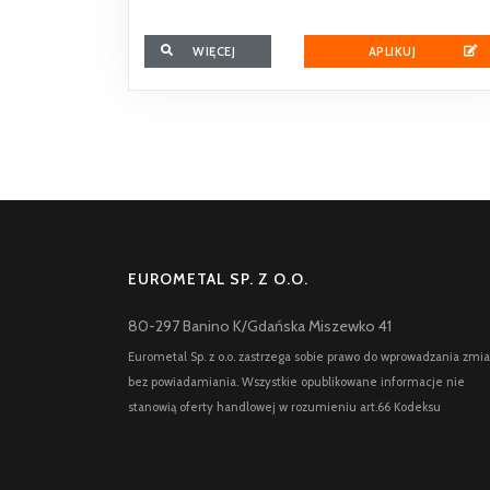
WIĘCEJ
APLIKUJ
EUROMETAL SP. Z O.O.
80-297 Banino K/Gdańska Miszewko 41
Eurometal Sp. z o.o. zastrzega sobie prawo do wprowadzania zmi
bez powiadamiania. Wszystkie opublikowane informacje nie
stanowią oferty handlowej w rozumieniu art.66 Kodeksu