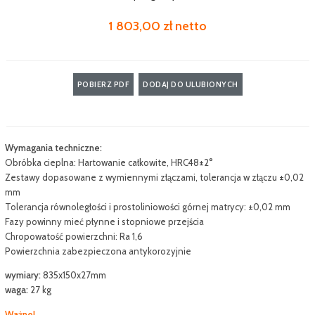
1 803,00 zł netto
POBIERZ PDF
DODAJ DO ULUBIONYCH
Wymagania techniczne:
Obróbka cieplna: Hartowanie całkowite, HRC48±2°
Zestawy dopasowane z wymiennymi złączami, tolerancja w złączu ±0,02
mm
Tolerancja równoległości i prostoliniowości górnej matrycy: ±0,02 mm
Fazy powinny mieć płynne i stopniowe przejścia
Chropowatość powierzchni: Ra 1,6
Powierzchnia zabezpieczona antykorozyjnie
wymiary:
835x150x27mm
waga:
27 kg
Ważne!