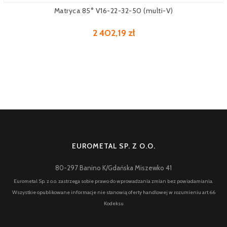
Matryca 85° V16-22-32-50 (multi-V)
2 402,19 zł
EUROMETAL SP. Z O.O.
80-297 Banino K/Gdańska Miszewko 41
Eurometal Sp. z o.o. zastrzega sobie prawo do wprowadzania zmian bez powiadamiania.
Wszystkie opublikowane informacje nie stanowią oferty handlowej w rozumieniu art.66
Kodeksu