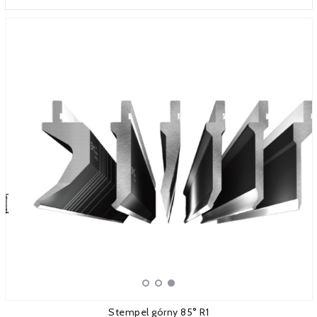
SERWIS
FINANSOWANIE
KATALOGI
O FIRMIE
FAQ
Stempel górny 85° R1