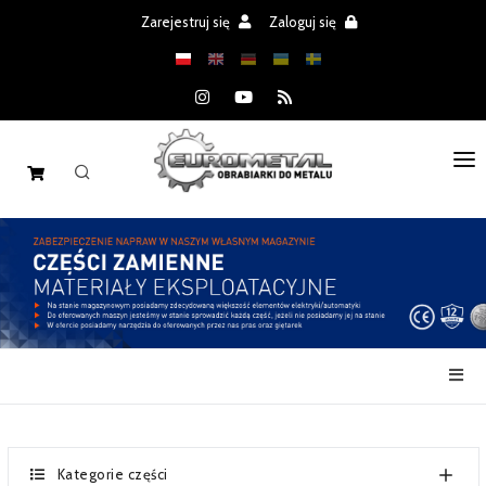
Zarejestruj się
Zaloguj się
STRONA GŁÓWNA
MASZYNY
CZĘŚCI
REALIZACJE
PROMOCJE
AKTUALNOŚCI
Kategorie części