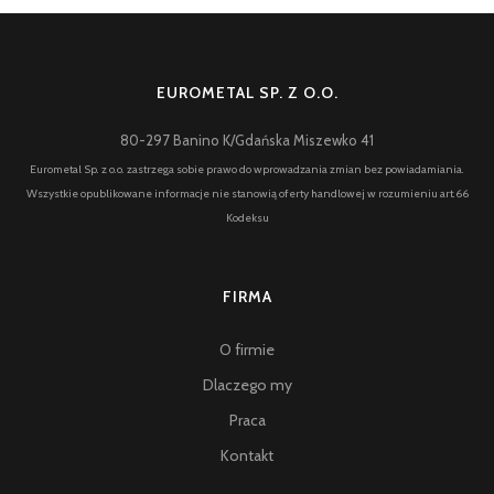
EUROMETAL SP. Z O.O.
80-297 Banino K/Gdańska Miszewko 41
Eurometal Sp. z o.o. zastrzega sobie prawo do wprowadzania zmian bez powiadamiania.
Wszystkie opublikowane informacje nie stanowią oferty handlowej w rozumieniu art.66
Kodeksu
FIRMA
O firmie
Dlaczego my
Praca
Kontakt