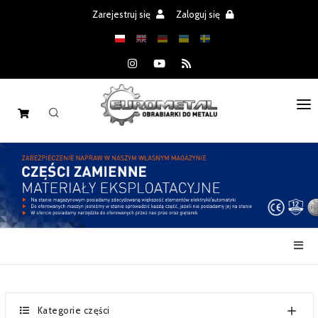
Zarejestruj się
Zaloguj się
STRONA GŁÓWNA
MASZYNY
CZĘŚCI
REALIZACJE
PROMOCJE
AKTUALNOŚCI
Kategorie części