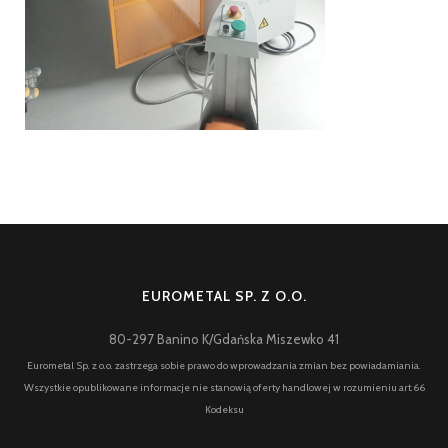
EUROMETAL SP. Z O.O.
80-297 Banino K/Gdańska Miszewko 41
Eurometal Sp. z o.o. zastrzega sobie prawo do wprowadzania zmian bez powiadamiania.
Wszystkie opublikowane informacje nie stanowią oferty handlowej w rozumieniu art.66
Kodeksu