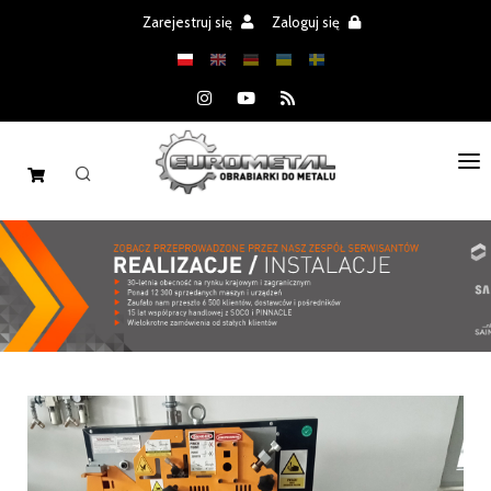
Zarejestruj się
Zaloguj się
STRONA GŁÓWNA
MASZYNY
CZĘŚCI
REALIZACJE
PROMOCJE
AKTUALNOŚCI