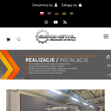
Zarejestruj się
Zaloguj się
STRONA GŁÓWNA
MASZYNY
CZĘŚCI
REALIZACJE
PROMOCJE
AKTUALNOŚCI