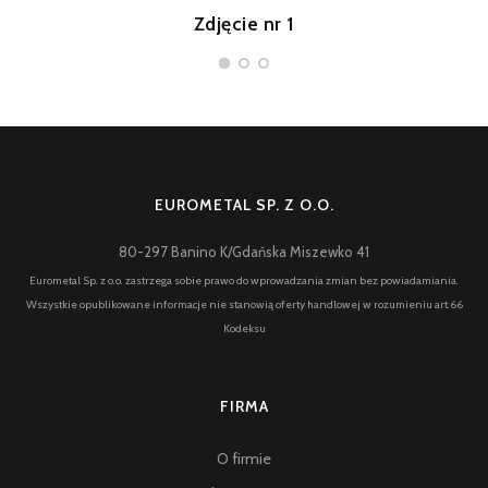
Zdjęcie nr 1
EUROMETAL SP. Z O.O.
80-297 Banino K/Gdańska Miszewko 41
Eurometal Sp. z o.o. zastrzega sobie prawo do wprowadzania zmian bez powiadamiania.
Wszystkie opublikowane informacje nie stanowią oferty handlowej w rozumieniu art.66
Kodeksu
FIRMA
O firmie