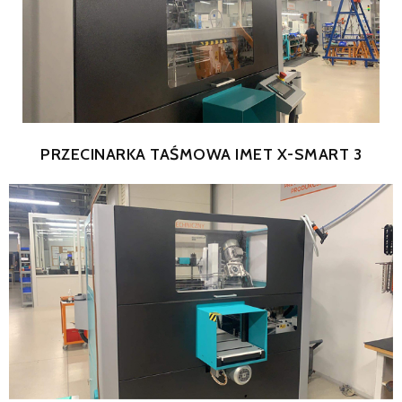
SERWIS
FINANSOWANIE
KATALOGI
O FIRMIE
PRZECINARKA TAŚMOWA IMET X-SMART 3
FAQ