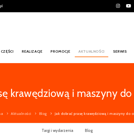
pl
CZĘŚCI
REALIZACJE
PROMOCJE
AKTUALNOŚCI
SERWIS
asę krawędziową i maszyny do 
na
Aktualności
Blog
Jak dobrać prasę krawędziową i maszyny do o
Targi i wydarzenia
Blog