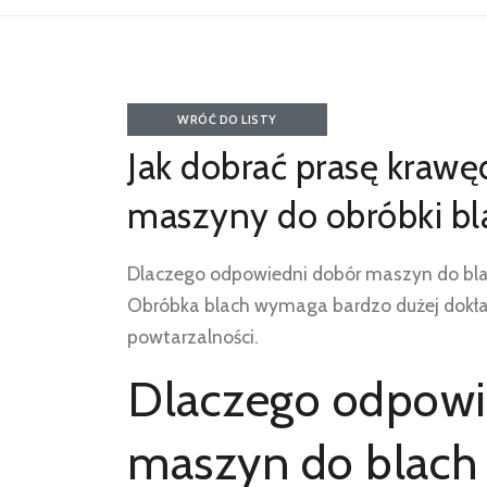
WRÓĆ DO LISTY
AKTUALNOŚCI
Jak dobrać prasę krawę
maszyny do obróbki bl
Dlaczego odpowiedni dobór maszyn do bla
Obróbka blach wymaga bardzo dużej dokła
powtarzalności.
Dlaczego odpowi
maszyn do blach 