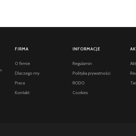
FIRMA
INFORMACJE
AK
O firmie
Regulamin
Akt
an
Dlaczego my
Polityka prywatności
Rea
Praca
RODO
Tar
Kontakt
Cookies