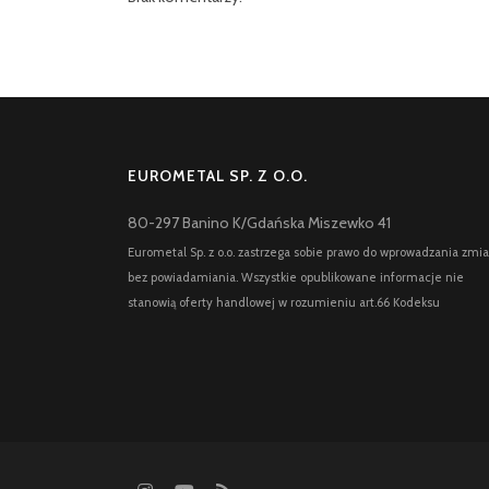
EUROMETAL SP. Z O.O.
80-297 Banino K/Gdańska Miszewko 41
Eurometal Sp. z o.o. zastrzega sobie prawo do wprowadzania zmi
bez powiadamiania. Wszystkie opublikowane informacje nie
stanowią oferty handlowej w rozumieniu art.66 Kodeksu