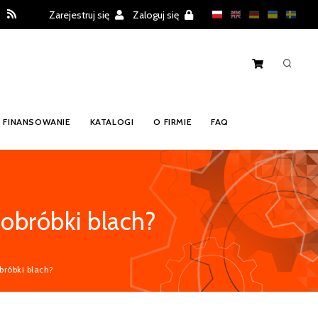
Zarejestruj się
Zaloguj się
FINANSOWANIE
KATALOGI
O FIRMIE
FAQ
obróbki blach?
bróbki blach?