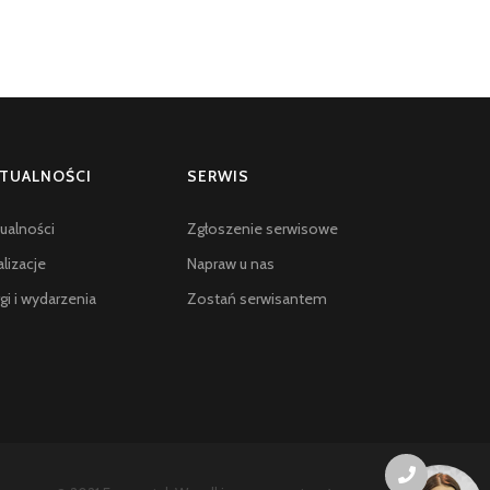
TUALNOŚCI
SERWIS
ualności
Zgłoszenie serwisowe
lizacje
Napraw u nas
gi i wydarzenia
Zostań serwisantem