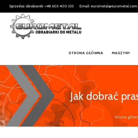
Sprzedaż obrabiarek: +48 603 400 333
Email: eurometal@eurometal.com.
STRONA GŁÓWNA
MASZYNY
Jak dobrać pr
Strona głów