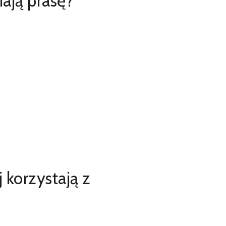
ają prasę?
j korzystają z