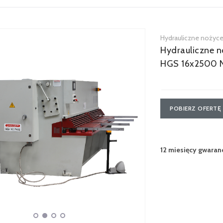
Hydrauliczne nożyc
Hydrauliczne 
HGS 16x2500 N
POBIERZ OFERTĘ
12 miesięcy gwaranc