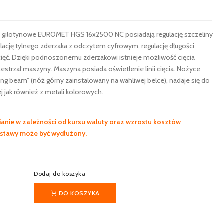
e gilotynowe EUROMET HGS 16x2500 NC posiadają regulację szczeliny
lację tylnego zderzaka z odczytem cyfrowym, regulację długości
k cięć. Dzięki podnoszonemu zderzakowi istnieje możliwość cięcia
zestrzał maszyny. Maszyna posiada oświetlenie linii cięcia. Nożyce
ng beam” (nóż górny zainstalowany na wahliwej belce), nadaje się do
ej jak również z metali kolorowych.
anie w zależności od kursu waluty oraz wzrostu kosztów
ostawy może być wydłużony.
Dodaj do koszyka
DO KOSZYKA