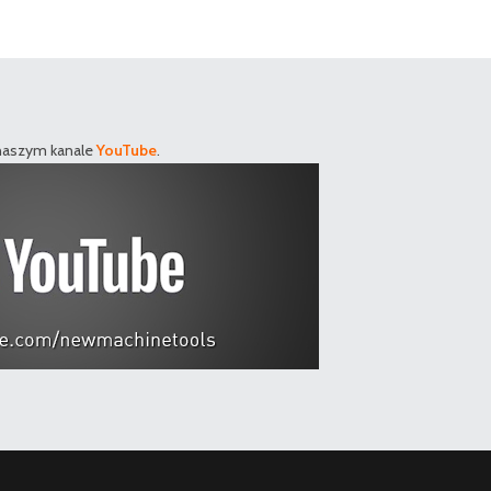
 naszym kanale
YouTube
.