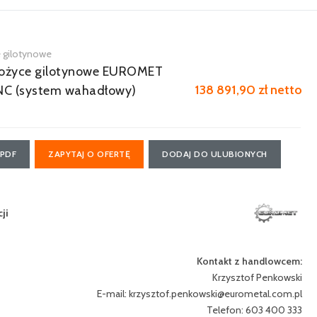
e gilotynowe
nożyce gilotynowe EUROMET
138 891,90 zł netto
C (system wahadłowy)
 PDF
ZAPYTAJ O OFERTĘ
DODAJ DO ULUBIONYCH
ji
Kontakt z handlowcem:
Krzysztof Penkowski
E-mail:
krzysztof.penkowski@eurometal.com.pl
Telefon: 603 400 333