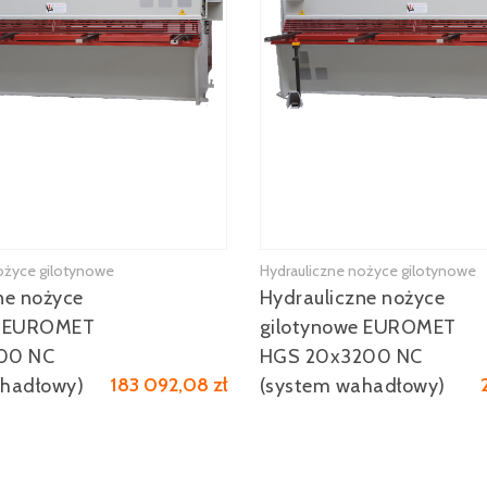
ożyce gilotynowe
Hydrauliczne nożyce gilotynowe
ne nożyce
Hydrauliczne nożyce
e EUROMET
gilotynowe EUROMET
00 NC
HGS 20x3200 NC
183 092,08 zł
ahadłowy)
(system wahadłowy)