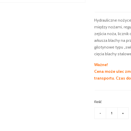
Hydrauliczne nożyc
między nożami, regu
zejścia noża, liczni
arkusza blachy na pr
gilotynowe typu „swi
cięcia blachy stalow
Ważne!
Cena może ulec zmi
transportu. Czas d
Ilość