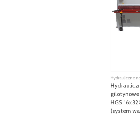
Hydrauliczne n
Hydraulicz
gilotynow
HGS 16x32
(system w