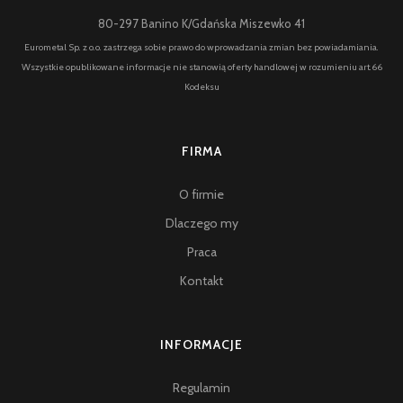
80-297 Banino K/Gdańska Miszewko 41
Eurometal Sp. z o.o. zastrzega sobie prawo do wprowadzania zmian bez powiadamiania.
Wszystkie opublikowane informacje nie stanowią oferty handlowej w rozumieniu art.66
Kodeksu
FIRMA
O firmie
Dlaczego my
Praca
Kontakt
INFORMACJE
Regulamin