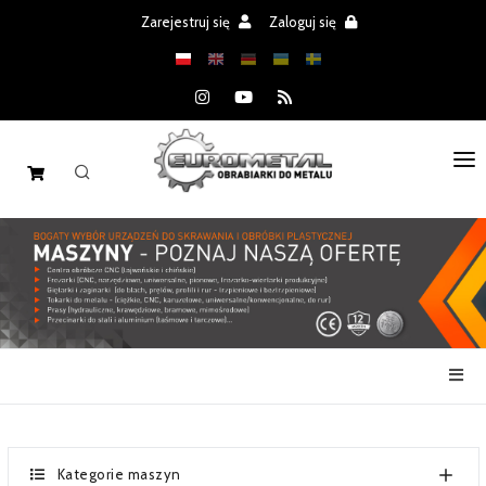
Zarejestruj się
Zaloguj się
STRONA GŁÓWNA
MASZYNY
CZĘŚCI
REALIZACJE
PROMOCJE
AKTUALNOŚCI
Kategorie maszyn