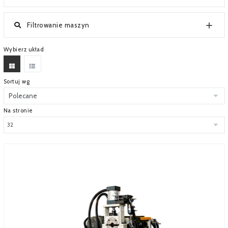
SERWIS
Filtrowanie maszyn
FINANSOWANIE
Wybierz układ
KATALOGI
O FIRMIE
Sortuj wg
FAQ
Na stronie