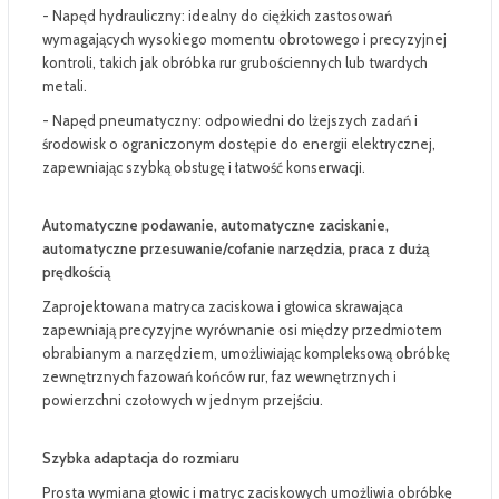
- Napęd hydrauliczny: idealny do ciężkich zastosowań
wymagających wysokiego momentu obrotowego i precyzyjnej
kontroli, takich jak obróbka rur grubościennych lub twardych
metali.
- Napęd pneumatyczny: odpowiedni do lżejszych zadań i
środowisk o ograniczonym dostępie do energii elektrycznej,
zapewniając szybką obsługę i łatwość konserwacji.
Automatyczne podawanie, automatyczne zaciskanie,
automatyczne przesuwanie/cofanie narzędzia, praca z dużą
prędkością
Zaprojektowana matryca zaciskowa i głowica skrawająca
zapewniają precyzyjne wyrównanie osi między przedmiotem
obrabianym a narzędziem, umożliwiając kompleksową obróbkę
zewnętrznych fazowań końców rur, faz wewnętrznych i
powierzchni czołowych w jednym przejściu.
Szybka adaptacja do rozmiaru
Prosta wymiana głowic i matryc zaciskowych umożliwia obróbkę