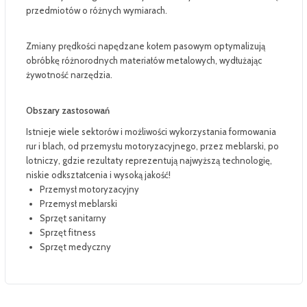
przedmiotów o różnych wymiarach.
Zmiany prędkości napędzane kołem pasowym optymalizują
obróbkę różnorodnych materiałów metalowych, wydłużając
żywotność narzędzia.
Obszary zastosowań
Istnieje wiele sektorów i możliwości wykorzystania formowania
rur i blach, od przemysłu motoryzacyjnego, przez meblarski, po
lotniczy, gdzie rezultaty reprezentują najwyższą technologię,
niskie odkształcenia i wysoką jakość!
Przemysł motoryzacyjny
Przemysł meblarski
Sprzęt sanitarny
Sprzęt fitness
Sprzęt medyczny