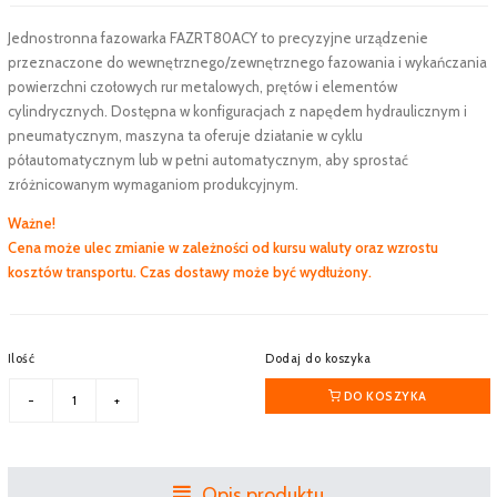
Jednostronna fazowarka FAZRT80ACY to precyzyjne urządzenie
przeznaczone do wewnętrznego/zewnętrznego fazowania i wykańczania
powierzchni czołowych rur metalowych, prętów i elementów
cylindrycznych. Dostępna w konfiguracjach z napędem hydraulicznym i
pneumatycznym, maszyna ta oferuje działanie w cyklu
półautomatycznym lub w pełni automatycznym, aby sprostać
zróżnicowanym wymaganiom produkcyjnym.
Ważne!
Cena może ulec zmianie w zależności od kursu waluty oraz wzrostu
kosztów transportu. Czas dostawy może być wydłużony.
Ilość
Dodaj do koszyka
DO KOSZYKA
Opis produktu