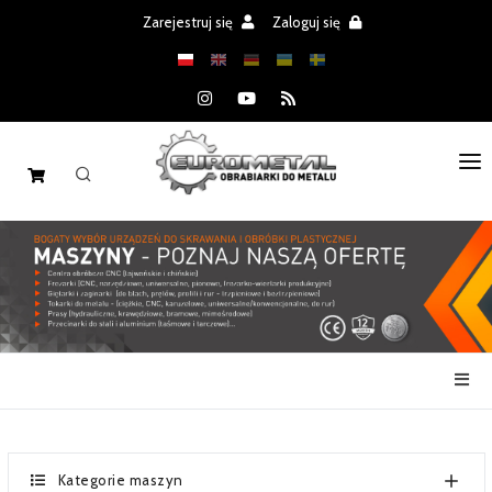
Zarejestruj się
Zaloguj się
STRONA GŁÓWNA
MASZYNY
CZĘŚCI
REALIZACJE
PROMOCJE
AKTUALNOŚCI
Kategorie maszyn