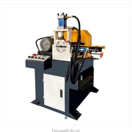
SERWIS
FINANSOWANIE
KATALOGI
O FIRMIE
FAQ
Fazowarki do rur