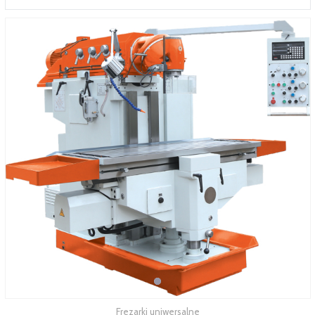
SERWIS
FINANSOWANIE
KATALOGI
O FIRMIE
FAQ
Frezarki uniwersalne