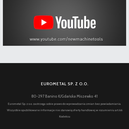
EUROMETAL SP. Z O.O.
80-297 Banino K/Gdańska Miszewko 41
Eurometal Sp. z o.o. zastrzega sobie prawo do wprowadzania zmian bez powiadamiania.
Wszystkie opublikowane informacje nie stanowią oferty handlowej w rozumieniu art.66
Kodeksu