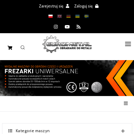
Zarejestruj się
Zaloguj się
STRONA GŁÓWNA
MASZYNY
CZĘŚCI
REALIZACJE
PROMOCJE
AKTUALNOŚCI
Kategorie maszyn