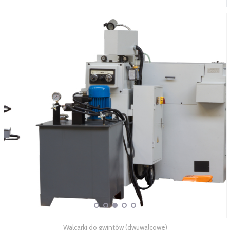
SERWIS
FINANSOWANIE
KATALOGI
O FIRMIE
FAQ
Walcarki do gwintów (dwuwalcowe)