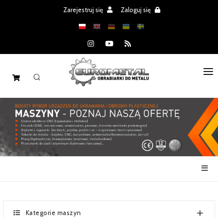
Zarejestruj się
Zaloguj się
STRONA GŁÓWNA
MASZYNY
CZĘŚCI
REALIZACJE
PROMOCJE
AKTUALNOŚCI
Kategorie maszyn