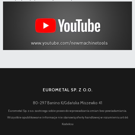
EUROMETAL SP. Z O.O.
80-297 Banino K/Gdańska Miszewko 41
Eurometal Sp. z o.o. zastrzega sobie prawo do wprowadzania zmian bez powiadamiania.
Wszystkie opublikowane informacje nie stanowią oferty handlowej w rozumieniu art.66
Kodeksu