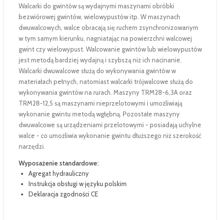
Walcarki do gwintów są wydajnymi maszynami obróbki
bezwiórowej gwintów, wielowypustów itp. W maszynach
dwuwalcowych, walce obracają się ruchem zsynchronizowanym
w tym samym kierunku, nagniatając na powierzchni walcowej
gwint czy wielowypust. Walcowanie gwintów lub wielowypustów
jest metodą bardziej wydajną i szybszą niż ich nacinanie.
Walcarki dwuwalcowe służą do wykonywania gwintów w
materiałach pełnych, natomiast walcarki trójwalcowe służą do
wykonywania gwintów na rurach. Maszyny TRM28-6,3A oraz
TRM28-12,5 są maszynami nieprzelotowymi i umożliwiają
wykonanie gwintu metodą wgłębną. Pozostałe maszyny
dwuwalcowe są urządzeniami przelotowymi - posiadają uchylne
walce - co umożliwia wykonanie gwintu dłuższego niż szerokość
narzędzi.
Wyposażenie standardowe:
Agregat hydrauliczny
Instrukcja obsługi w języku polskim
Deklaracja zgodności CE