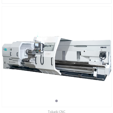
SERWIS
FINANSOWANIE
KATALOGI
O FIRMIE
FAQ
Tokarki CNC