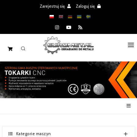
Zarejestruj się
Zaloguj się
STRONA GŁÓWNA
MASZYNY
CZĘŚCI
REALIZACJE
PROMOCJE
AKTUALNOŚCI
Kategorie maszyn