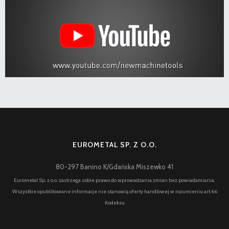
EUROMETAL SP. Z O.O.
80-297 Banino K/Gdańska Miszewko 41
Eurometal Sp. z o.o. zastrzega sobie prawo do wprowadzania zmian bez powiadamiania.
Wszystkie opublikowane informacje nie stanowią oferty handlowej w rozumieniu art.66
Kodeksu