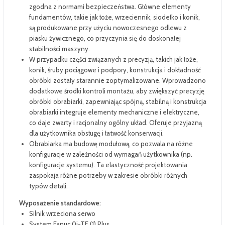
zgodna z normami bezpieczeństwa. Główne elementy
fundamentów, takie jak łoże, wrzeciennik, siodełko i konik,
są produkowane przy użyciu nowoczesnego odlewu z
piasku żywicznego, co przyczynia się do doskonałej
stabilności maszyny.
W przypadku części związanych z precyzją, takich jak łoże,
konik, śruby pociągowe i podpory, konstrukcja i dokładność
obróbki zostały starannie zoptymalizowane. Wprowadzono
dodatkowe środki kontroli montażu, aby zwiększyć precyzję
obróbki obrabiarki, zapewniając spójną, stabilną i konstrukcja
obrabiarki integruje elementy mechaniczne i elektryczne,
co daje zwarty i racjonalny ogólny układ. Oferuje przyjazną
dla użytkownika obsługę i łatwość konserwacji.
Obrabiarka ma budowę modułową, co pozwala na różne
konfiguracje w zależności od wymagań użytkownika (np.
konfiguracje systemu). Ta elastyczność projektowania
zaspokaja różne potrzeby w zakresie obróbki różnych
typów detali.
Wyposażenie standardowe:
Silnik wrzeciona serwo
System Fanuc 0i-TF (1) Plus