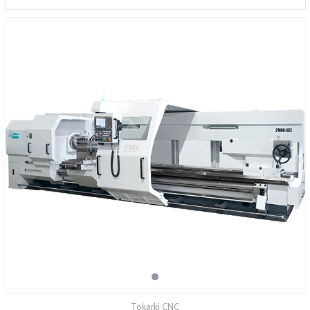
SERWIS
FINANSOWANIE
KATALOGI
O FIRMIE
FAQ
Tokarki CNC