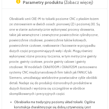
Parametry produktu
(Zobacz więcej)
Obrabiarki serii CKE-M to tokarki poziome CNC z płaskim łożem
ze sterowaniem w dwóch osiach: pionowej (Z) i poziomej (X). Są
one w stanie automatycznie wykonywać procesy skrawania,
takie jak wewnętrzne i zewnętrzne powierzchnie cylindryczne,
powierzchnie stożkowe, powierzchnie łuków kołowych,
powierzchnie czołowe, rowkowanie i fazowanie w przypadku
dużych części przypominających wały i dyski. Mogą również
wykonywać różne procesy toczenia, w tym metryczne gwinty
proste, gwinty czołowe, proste gwinty calowe i gwinty
stożkowe. W modelach CKA61100M i CKA61125M zastosowano
systemy CNC międzynarodowych firm takich jak FANUC lub
Siemens, umożliwiając wielokrotne powtarzalne cykle obróbki
detali. Nadaje się do produkcji różnorodnych produktów w
dużych ilościach i wyróżnia się szczególnie w obróbce
skomplikowanych i precyzyjnych części.
Obrabiarka ma tradycyjny poziomy układ tokarki. Ogólna
konstrukcja charakteryzuje się dobrą sztywnością i jest