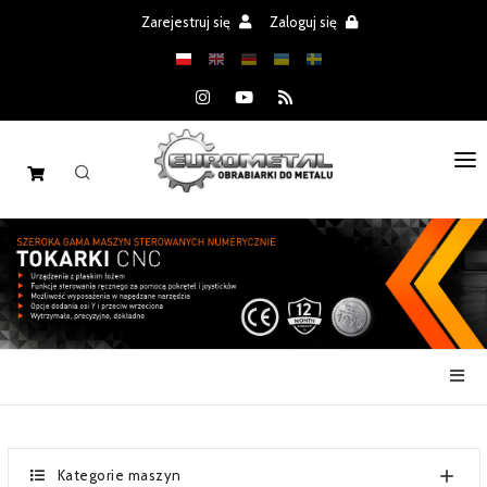
Zarejestruj się
Zaloguj się
STRONA GŁÓWNA
MASZYNY
CZĘŚCI
REALIZACJE
PROMOCJE
AKTUALNOŚCI
Kategorie maszyn