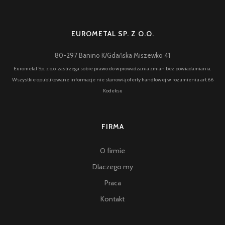
EUROMETAL SP. Z O.O.
80-297 Banino K/Gdańska Miszewko 41
Eurometal Sp. z o.o. zastrzega sobie prawo do wprowadzania zmian bez powiadamiania.
Wszystkie opublikowane informacje nie stanowią oferty handlowej w rozumieniu art.66
Kodeksu
FIRMA
O firmie
Dlaczego my
Praca
Kontakt