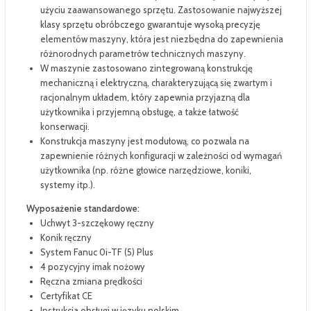
użyciu zaawansowanego sprzętu. Zastosowanie najwyższej
klasy sprzętu obróbczego gwarantuje wysoką precyzję
elementów maszyny, która jest niezbędna do zapewnienia
różnorodnych parametrów technicznych maszyny.
W maszynie zastosowano zintegrowaną konstrukcję
mechaniczną i elektryczną, charakteryzującą się zwartym i
racjonalnym układem, który zapewnia przyjazną dla
użytkownika i przyjemną obsługę, a także łatwość
konserwacji.
Konstrukcja maszyny jest modułową, co pozwala na
zapewnienie różnych konfiguracji w zależności od wymagań
użytkownika (np. różne głowice narzędziowe, koniki,
systemy itp.).
Wyposażenie standardowe:
Uchwyt 3-szczękowy ręczny
Konik ręczny
System Fanuc 0i-TF (5) Plus
4 pozycyjny imak nożowy
Ręczna zmiana prędkości
Certyfikat CE
Instrukcja obsługi w języku polskim