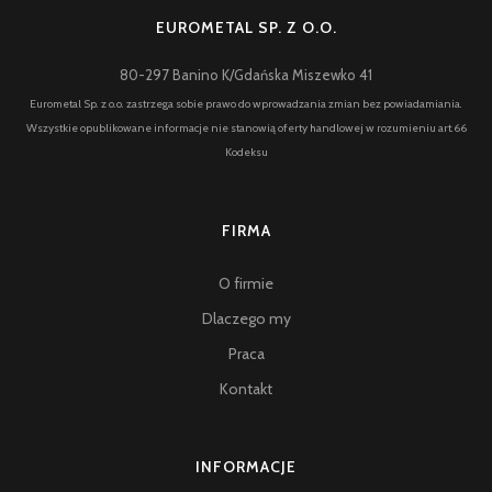
EUROMETAL SP. Z O.O.
80-297 Banino K/Gdańska Miszewko 41
Eurometal Sp. z o.o. zastrzega sobie prawo do wprowadzania zmian bez powiadamiania.
Wszystkie opublikowane informacje nie stanowią oferty handlowej w rozumieniu art.66
Kodeksu
FIRMA
O firmie
Dlaczego my
Praca
Kontakt
INFORMACJE