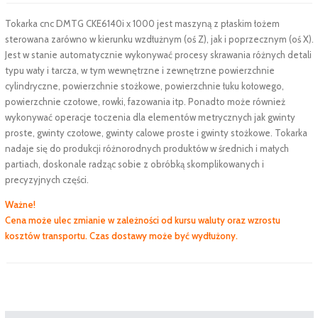
Tokarka cnc DMTG CKE6140i x 1000 jest maszyną z płaskim łożem
sterowana zarówno w kierunku wzdłużnym (oś Z), jak i poprzecznym (oś X).
Jest w stanie automatycznie wykonywać procesy skrawania różnych detali
typu wały i tarcza, w tym wewnętrzne i zewnętrzne powierzchnie
cylindryczne, powierzchnie stożkowe, powierzchnie łuku kołowego,
powierzchnie czołowe, rowki, fazowania itp. Ponadto może również
wykonywać operacje toczenia dla elementów metrycznych jak gwinty
proste, gwinty czołowe, gwinty calowe proste i gwinty stożkowe. Tokarka
nadaje się do produkcji różnorodnych produktów w średnich i małych
partiach, doskonale radząc sobie z obróbką skomplikowanych i
precyzyjnych części.
Ważne!
Cena może ulec zmianie w zależności od kursu waluty oraz wzrostu
kosztów transportu. Czas dostawy może być wydłużony.