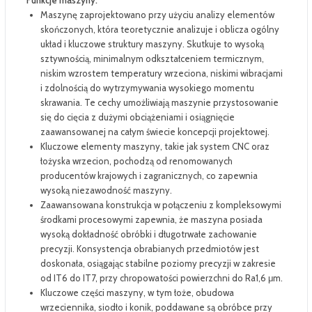
Funkcje maszyny:
Maszynę zaprojektowano przy użyciu analizy elementów
skończonych, która teoretycznie analizuje i oblicza ogólny
układ i kluczowe struktury maszyny. Skutkuje to wysoką
sztywnością, minimalnym odkształceniem termicznym,
niskim wzrostem temperatury wrzeciona, niskimi wibracjami
i zdolnością do wytrzymywania wysokiego momentu
skrawania. Te cechy umożliwiają maszynie przystosowanie
się do cięcia z dużymi obciążeniami i osiągnięcie
zaawansowanej na całym świecie koncepcji projektowej.
Kluczowe elementy maszyny, takie jak system CNC oraz
łożyska wrzecion, pochodzą od renomowanych
producentów krajowych i zagranicznych, co zapewnia
wysoką niezawodność maszyny.
Zaawansowana konstrukcja w połączeniu z kompleksowymi
środkami procesowymi zapewnia, że maszyna posiada
wysoką dokładność obróbki i długotrwałe zachowanie
precyzji. Konsystencja obrabianych przedmiotów jest
doskonała, osiągając stabilne poziomy precyzji w zakresie
od IT6 do IT7, przy chropowatości powierzchni do Ra1,6 μm.
Kluczowe części maszyny, w tym łoże, obudowa
wrzeciennika, siodło i konik, poddawane są obróbce przy