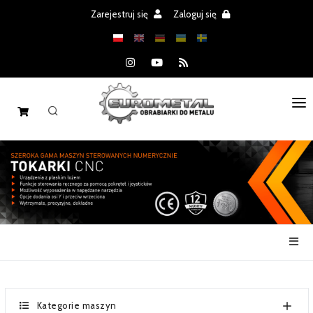
Zarejestruj się
Zaloguj się
STRONA GŁÓWNA
MASZYNY
CZĘŚCI
REALIZACJE
PROMOCJE
AKTUALNOŚCI
Kategorie maszyn