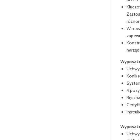
Kluczo
Zastos
różnor
W masz
zapewn
Konstr
narzędz
Wyposaże
Uchwyt
Konik 
System
4 poz
Ręczna
Certyfi
Instruk
Wyposaże
Uchwyt