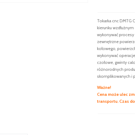
Tokarka cnc DMTG C
kierunku wzdłużnym (
wykonywać procesy sk
zewnętrzne powierzc
kołowego, powierzch
wykonywać operacje 
czołowe, gwinty calo
różnorodnych produk
skomplikowanych i p
Ważne!
Cena może ulec zmi
transportu. Czas d