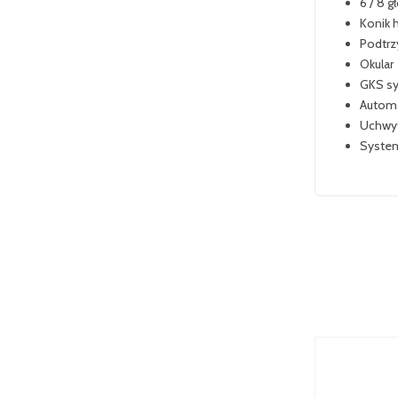
6 / 8 
Konik 
Podtr
Okular
GKS s
Automa
Uchwyt
Syste