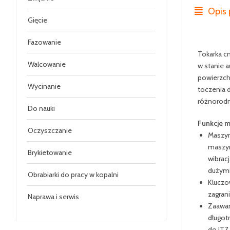
Opis 
Gięcie
Fazowanie
Tokarka c
Walcowanie
w stanie 
powierzch
Wycinanie
toczenia d
różnorodn
Do nauki
Funkcje 
Oczyszczanie
Maszyn
maszyn
Brykietowanie
wibrac
dużymi
Obrabiarki do pracy w kopalni
Kluczo
zagran
Naprawa i serwis
Zaawan
długot
do IT7