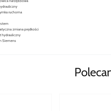
głowica narzędziowa
hydrauliczny
zymka ruchoma
ystem
tyczna zmiana prędkości
 hydrauliczny
m Siemens
Poleca