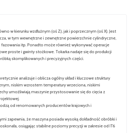
o w kierunku wzdłużnym (oś Z), jak i poprzecznym (oś X). Jest
rcza, w tym wewnętrzne i zewnętrzne powierzchnie cylindryczne,
i, fazowania itp. Ponadto może również wykonywać operacje
we proste i gwinty stożkowe. Tokarka nadaje się do produkcji
bróbką skomplikowanych i precyzyjnych części.
ycznie analizuje i oblicza ogólny układ i kluczowe struktury
nym, niskim wzrostem temperatury wrzeciona, niskimi
chy umożliwiają maszynie przystosowanie się do cięcia z
rojektowej.
chodzą od renomowanych producentów krajowych i
mi zapewnia, że maszyna posiada wysoką dokładność obróbki i
skonała, osiągając stabilne poziomy precyzji w zakresie od IT6