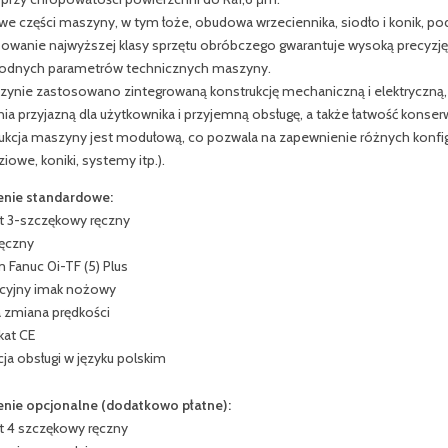
we części maszyny, w tym łoże, obudowa wrzeciennika, siodło i konik, 
owanie najwyższej klasy sprzętu obróbczego gwarantuje wysoką precyzj
odnych parametrów technicznych maszyny.
ynie zastosowano zintegrowaną konstrukcję mechaniczną i elektryczną, c
ia przyjazną dla użytkownika i przyjemną obsługę, a także łatwość konserw
ukcja maszyny jest modułową, co pozwala na zapewnienie różnych konfig
iowe, koniki, systemy itp.).
nie standardowe:
 3-szczękowy ręczny
ręczny
 Fanuc 0i-TF (5) Plus
ycyjny imak nożowy
 zmiana prędkości
kat CE
cja obsługi w języku polskim
nie opcjonalne (dodatkowo płatne):
 4 szczękowy ręczny