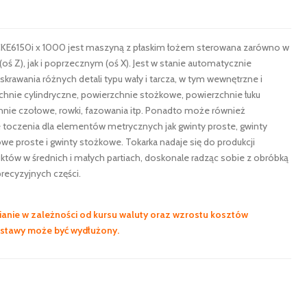
KE6150i x 1000 jest maszyną z płaskim łożem sterowana zarówno w
oś Z), jak i poprzecznym (oś X). Jest w stanie automatycznie
rawania różnych detali typu wały i tarcza, w tym wewnętrzne i
hnie cylindryczne, powierzchnie stożkowe, powierzchnie łuku
nie czołowe, rowki, fazowania itp. Ponadto może również
toczenia dla elementów metrycznych jak gwinty proste, gwinty
we proste i gwinty stożkowe. Tokarka nadaje się do produkcji
tów w średnich i małych partiach, doskonale radząc sobie z obróbką
recyzyjnych części.
anie w zależności od kursu waluty oraz wzrostu kosztów
ostawy może być wydłużony.