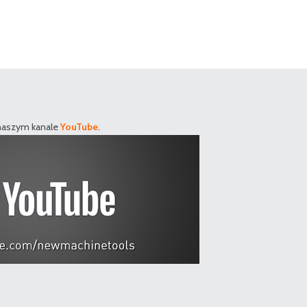
 naszym kanale
YouTube
.