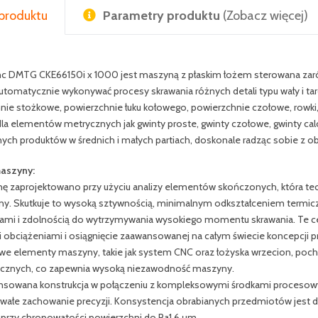
produktu
Parametry produktu
(Zobacz więcej)
nc DMTG CKE66150i x 1000 jest maszyną z płaskim łożem sterowana zarówn
automatycznie wykonywać procesy skrawania różnych detali typu wały i ta
nie stożkowe, powierzchnie łuku kołowego, powierzchnie czołowe, rowk
la elementów metrycznych jak gwinty proste, gwinty czołowe, gwinty calo
ych produktów w średnich i małych partiach, doskonale radząc sobie z o
maszyny:
ę zaprojektowano przy użyciu analizy elementów skończonych, która teoret
y. Skutkuje to wysoką sztywnością, minimalnym odkształceniem termicz
jami i zdolnością do wytrzymywania wysokiego momentu skrawania. Te ce
 obciążeniami i osiągnięcie zaawansowanej na całym świecie koncepcji p
we elementy maszyny, takie jak system CNC oraz łożyska wrzecion, po
icznych, co zapewnia wysoką niezawodność maszyny.
sowana konstrukcja w połączeniu z kompleksowymi środkami procesowy
rwałe zachowanie precyzji. Konsystencja obrabianych przedmiotów jest do
, przy chropowatości powierzchni do Ra1,6 μm.