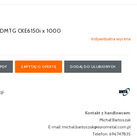
DMTG CKE6150i x 1000
Indywidualna wycena
 PDF
ZAPYTAJ O OFERTĘ
DODAJ DO ULUBIONYCH
ji
Kontakt z handlowcem:
Michał Bartoszuk
E-mail:
michal.bartoszuk@eurometal.com.pl
Telefon: 696747835