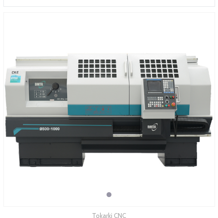
SERWIS
FINANSOWANIE
KATALOGI
O FIRMIE
FAQ
Tokarki CNC