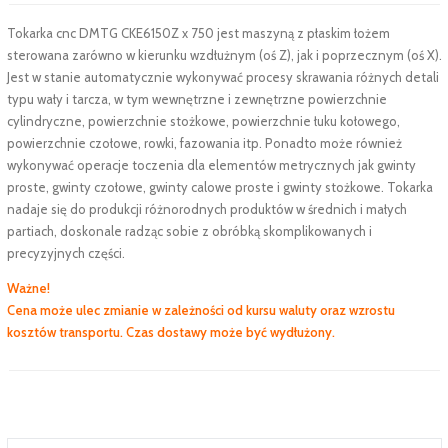
Tokarka cnc DMTG CKE6150Z x 750 jest maszyną z płaskim łożem
sterowana zarówno w kierunku wzdłużnym (oś Z), jak i poprzecznym (oś X).
Jest w stanie automatycznie wykonywać procesy skrawania różnych detali
typu wały i tarcza, w tym wewnętrzne i zewnętrzne powierzchnie
cylindryczne, powierzchnie stożkowe, powierzchnie łuku kołowego,
powierzchnie czołowe, rowki, fazowania itp. Ponadto może również
wykonywać operacje toczenia dla elementów metrycznych jak gwinty
proste, gwinty czołowe, gwinty calowe proste i gwinty stożkowe. Tokarka
nadaje się do produkcji różnorodnych produktów w średnich i małych
partiach, doskonale radząc sobie z obróbką skomplikowanych i
precyzyjnych części.
Ważne!
Cena może ulec zmianie w zależności od kursu waluty oraz wzrostu
kosztów transportu. Czas dostawy może być wydłużony.