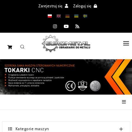
Zarejestruj się
Zaloguj się
STRONA GŁÓWNA
MASZYNY
CZĘŚCI
REALIZACJE
PROMOCJE
AKTUALNOŚCI
Kategorie maszyn