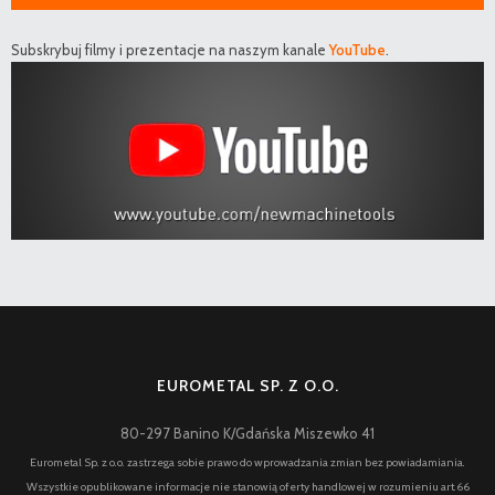
Subskrybuj filmy i prezentacje na naszym kanale
YouTube
.
EUROMETAL SP. Z O.O.
80-297 Banino K/Gdańska Miszewko 41
Eurometal Sp. z o.o. zastrzega sobie prawo do wprowadzania zmian bez powiadamiania.
Wszystkie opublikowane informacje nie stanowią oferty handlowej w rozumieniu art.66