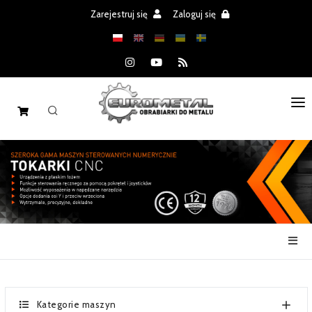
Zarejestruj się
Zaloguj się
STRONA GŁÓWNA
MASZYNY
CZĘŚCI
REALIZACJE
PROMOCJE
AKTUALNOŚCI
Kategorie maszyn