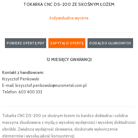
TOKARKA CNC DS-200 ZE SKOŚNYM ŁOŻEM
Indywidualna wycena
POBIERZ OFERTĘ PDF
ZAPYTAJ O OFERTĘ
DODAJ DO ULUBIONYCH
12 MIESIĘCY GWARANCJI
Kontakt z handlowcem:
Krzysztof Penkowski
E-mail:
krzysztof.penkowski@eurometal.com.pl
Telefon: 603 400 333
Tokarka CNC DS-200 ze skośnym łożem to bardzo dokładna i solidna
maszyna zbudowana z myślą o wysokiej wydajności i wysokiej dokładności
obróbki. Zwiększa wydajność skrawania, doskonałe wykończenie
elementów i wysoką jakość konsystencji.