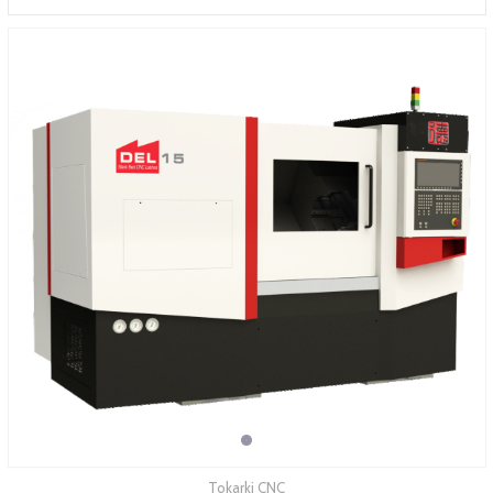
SERWIS
FINANSOWANIE
KATALOGI
O FIRMIE
FAQ
Tokarki CNC