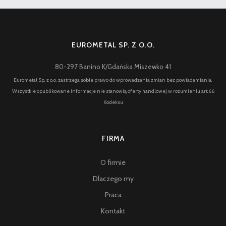
EUROMETAL SP. Z O.O.
80-297 Banino K/Gdańska Miszewko 41
Eurometal Sp. z o.o. zastrzega sobie prawo do wprowadzania zmian bez powiadamiania.
Wszystkie opublikowane informacje nie stanowią oferty handlowej w rozumieniu art.66
Kodeksu
FIRMA
O firmie
Dlaczego my
Praca
Kontakt