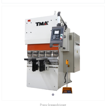
SERWIS
FINANSOWANIE
KATALOGI
O FIRMIE
FAQ
Prasy krawędziowe