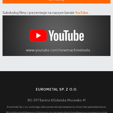
Subskrybuj filmy i prezentacje na naszym kanale
YouTube
.
EUROMETAL SP. Z O.O.
80-297 Banino K/Gdańska Miszewko 41
Eurometal Sp. z o.o. zastrzega sobie prawo do wprowadzania zmian bez powiadamiania.
Wszystkie opublikowane informacje nie stanowią oferty handlowej w rozumieniu art.66