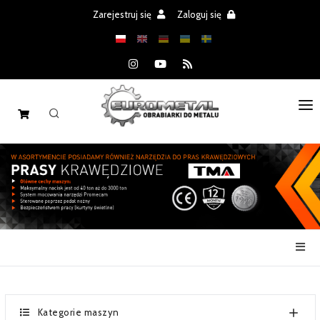
Zarejestruj się
Zaloguj się
STRONA GŁÓWNA
MASZYNY
CZĘŚCI
REALIZACJE
PROMOCJE
AKTUALNOŚCI
Kategorie maszyn