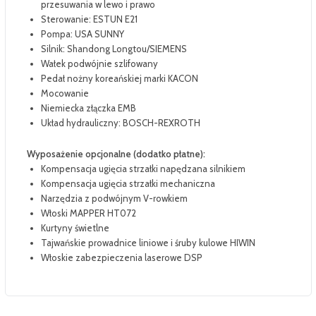
przesuwania w lewo i prawo
Sterowanie: ESTUN E21
Pompa: USA SUNNY
Silnik: Shandong Longtou/SIEMENS
Wałek podwójnie szlifowany
Pedał nożny koreańskiej marki KACON
Mocowanie
Niemiecka złączka EMB
Układ hydrauliczny: BOSCH-REXROTH
Wyposażenie opcjonalne (dodatko płatne):
Kompensacja ugięcia strzałki napędzana silnikiem
Kompensacja ugięcia strzałki mechaniczna
Narzędzia z podwójnym V-rowkiem
Włoski MAPPER HT072
Kurtyny świetlne
Tajwańskie prowadnice liniowe i śruby kulowe HIWIN
Włoskie zabezpieczenia laserowe DSP