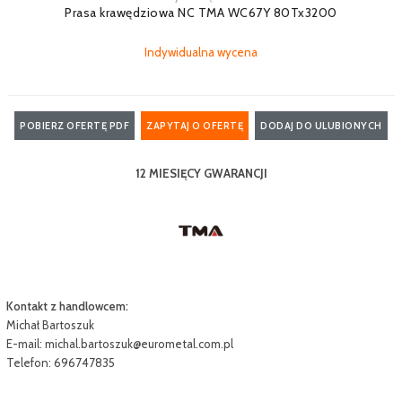
Prasa krawędziowa NC TMA WC67Y 80Tx3200
Indywidualna wycena
POBIERZ OFERTĘ PDF
ZAPYTAJ O OFERTĘ
DODAJ DO ULUBIONYCH
12 MIESIĘCY GWARANCJI
Kontakt z handlowcem:
Michał Bartoszuk
E-mail:
michal.bartoszuk@eurometal.com.pl
Telefon: 696747835