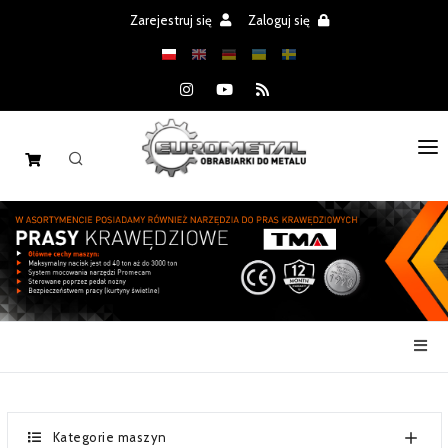
Zarejestruj się
Zaloguj się
STRONA GŁÓWNA
MASZYNY
CZĘŚCI
REALIZACJE
PROMOCJE
AKTUALNOŚCI
Kategorie maszyn