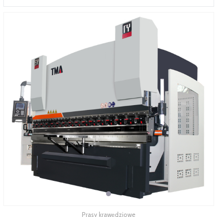
SERWIS
FINANSOWANIE
KATALOGI
O FIRMIE
FAQ
Prasy krawędziowe