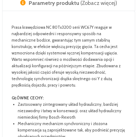
Parametry produktu
(Zobacz więcej)
Prasa krawędziowa NC 80Tx3200 serii WC67Y reaguje w
najbardziej odpowiedni i responsywny sposób na
mechaniczne bodźce, gwarantując tym samym stabilną
konstrukcję, w efekcie większą precyzję gięcia. Ta cecha jest
wzmocniona dzięki systemowi ręcznej kompensacji ugięcia.
Warto wspomnieć również o możliwości dodawania opcji i
aktualizacji konfiguracji na późniejszym etapie. Zbudowana z
wysokiej jakości części oferuje wysoką niezawodność,
technologię synchronizacji drążka skrętnego osi Y z dużą
prędkością dojazdu, pracy i powrotu.
GŁÓWNE CECHY:
Zastosowany zintegrowany układ hydrauliczny, bardziej
niezawodny i łatwy w konserwacji. oraz układ hydrauliczny
niemieckiej firmy Bosch-Rexroth
Mechaniczny mechanizm synchroniczny i złożona
kompensacja są zaprojektowane tak, aby podnieść precyzję
obrabianych przedmiotów