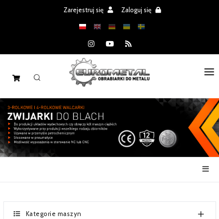
Zarejestruj się
Zaloguj się
STRONA GŁÓWNA
MASZYNY
CZĘŚCI
REALIZACJE
PROMOCJE
AKTUALNOŚCI
Kategorie maszyn