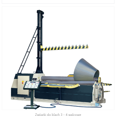
SERWIS
FINANSOWANIE
KATALOGI
O FIRMIE
FAQ
Zwijarki do blach 3 - 4 walcowe