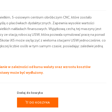
ewielkim, 5-osiowym centrum obróbczym CNC, które zostało
ślą o placówkach dydaktycznych. Zapewnia wysokie wartości
wielkich nakładach finansowych. Wyjątkową cechą tej maszyny jest
cy ze stacją roboczą USW, która pozwala symulować pracę na ponad
kolar iX5 może się łączyć z wieloma stacjami USW jednocześnie, co
ększej liczbie osób w tym samym czasie, posiadając zaledwie jedną
anie w zależności od kursu waluty oraz wzrostu kosztów
ostawy może być wydłużony.
Dodaj do koszyka
DO KOSZYKA