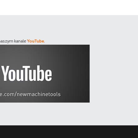
 naszym kanale
YouTube
.