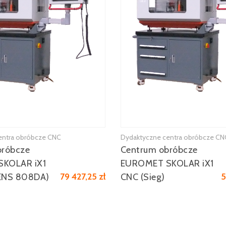
entra obróbcze CNC
Dydaktyczne centra obróbcze CN
bróbcze
Centrum obróbcze
KOLAR iX1
EUROMET SKOLAR iX1
79 427,25 zł
5
ENS 808DA)
CNC (Sieg)