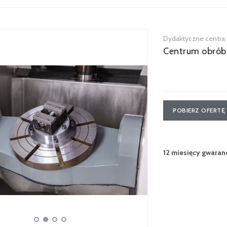
Dydaktyczne centra
Centrum obró
POBIERZ OFERTĘ
12 miesięcy gwaranc