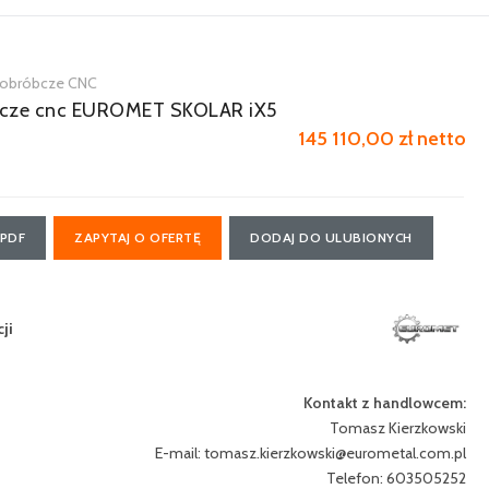
 obróbcze CNC
bcze cnc EUROMET SKOLAR iX5
145 110,00 zł netto
 PDF
ZAPYTAJ O OFERTĘ
DODAJ DO ULUBIONYCH
ji
Kontakt z handlowcem:
Tomasz Kierzkowski
E-mail:
tomasz.kierzkowski@eurometal.com.pl
Telefon: 603505252