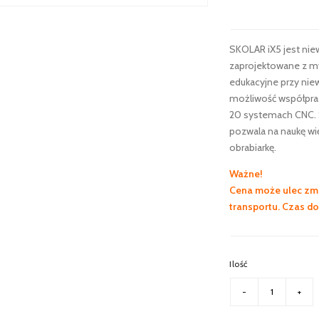
SKOLAR iX5 jest ni
zaprojektowane z my
edukacyjne przy nie
możliwość współpra
20 systemach CNC. S
pozwala na naukę wi
obrabiarkę.
Ważne!
Cena może ulec zmi
transportu. Czas d
Ilość