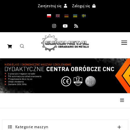
Zarejestruj się
Zaloguj się
STRONA GŁÓWNA
MASZYNY
CZĘŚCI
REALIZACJE
PROMOCJE
AKTUALNOŚCI
Kategorie maszyn