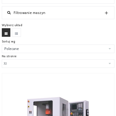
SERWIS
Filtrowanie maszyn
FINANSOWANIE
Wybierz układ
KATALOGI
O FIRMIE
Sortuj wg
FAQ
Na stronie