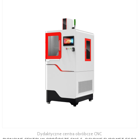
Dydaktyczne centra obróbcze CNC
Zobacz więcej