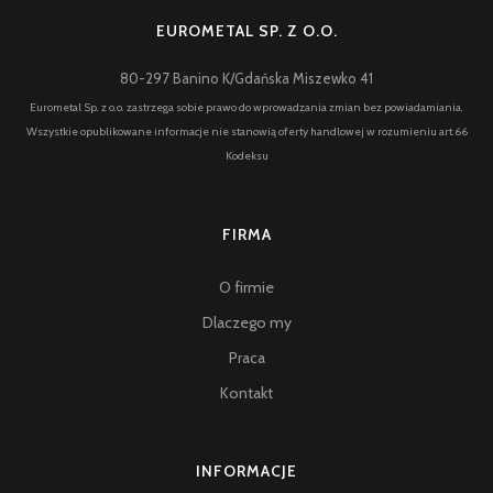
EUROMETAL SP. Z O.O.
80-297 Banino K/Gdańska Miszewko 41
Eurometal Sp. z o.o. zastrzega sobie prawo do wprowadzania zmian bez powiadamiania.
Wszystkie opublikowane informacje nie stanowią oferty handlowej w rozumieniu art.66
Kodeksu
FIRMA
O firmie
Dlaczego my
Praca
Kontakt
INFORMACJE