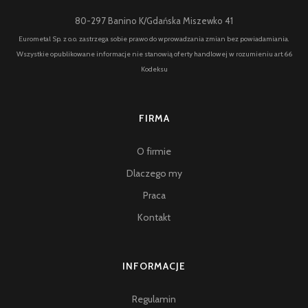
80-297 Banino K/Gdańska Miszewko 41
Eurometal Sp. z o.o. zastrzega sobie prawo do wprowadzania zmian bez powiadamiania.
Wszystkie opublikowane informacje nie stanowią oferty handlowej w rozumieniu art.66
Kodeksu
FIRMA
O firmie
Dlaczego my
Praca
Kontakt
INFORMACJE
Regulamin