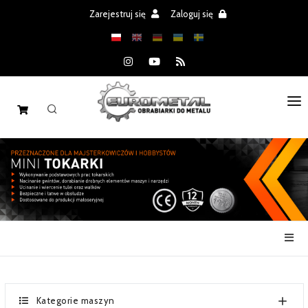
Zarejestruj się
Zaloguj się
STRONA GŁÓWNA
MASZYNY
CZĘŚCI
REALIZACJE
PROMOCJE
AKTUALNOŚCI
Kategorie maszyn