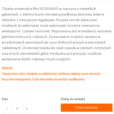
Tokarka uniwersalna Mini VD250x550 to maszyna o niewielkich
gabarytach, z elektronicznie sterowaną prędkością obrotową, łatwa w
obsłudze z intuicyjnymi regulacjami. Posiada szeroki zakres prac
możliwych do wykonania, może wykonywać toczenie zewnętrzne,
wewnętrzne, czołowe i końcowe. Wyposażona jest w możliwość nacinania
gwintów metryczne i calowych. Zastosowanie znajdzie zarówno w
przydomowych warsztatach jak i przy drobnych pracach w warsztatach
zakładowych. Doskonała tokarka do nauki zawodu w szkołach, instytutach
oraz innych stanowiskach gdzie niezbędna jest precyzja i szybkość
wytwarzania detali i naprawy innych urządzeń.
Ważne!
Cena może ulec zmianie w zależności od kursu waluty oraz wzrostu
kosztów transportu. Czas dostawy może być wydłużony.
Ilość
Dodaj do koszyka
DO KOSZYKA