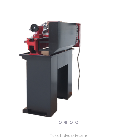
SERWIS
FINANSOWANIE
KATALOGI
O FIRMIE
FAQ
Tokarki dydaktyczne