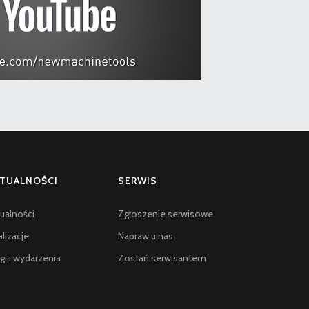
TUALNOŚCI
SERWIS
ualności
Zgłoszenie serwisowe
lizacje
Napraw u nas
gi i wydarzenia
Zostań serwisantem