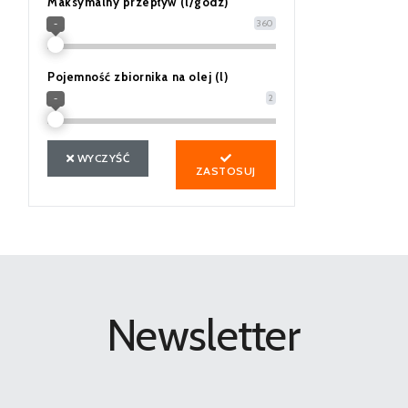
Maksymalny przepływ (l/godz)
360
-
Pojemność zbiornika na olej (l)
2
-
WYCZYŚĆ
ZASTOSUJ
Newsletter