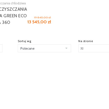
czania chłodziwa
Zobacz więcej
CZYSZCZANIA
A GREEN ECO
19 845,00 zł
13 545,00 zł
A 360
Sortuj wg
Na stronie