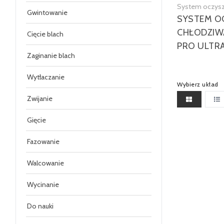
System oczysz
Gwintowanie
SYSTEM O
CHŁODZIW
Cięcie blach
PRO ULTR
Zaginanie blach
Wytłaczanie
Wybierz układ
Zwijanie
Gięcie
Fazowanie
Walcowanie
Wycinanie
Do nauki