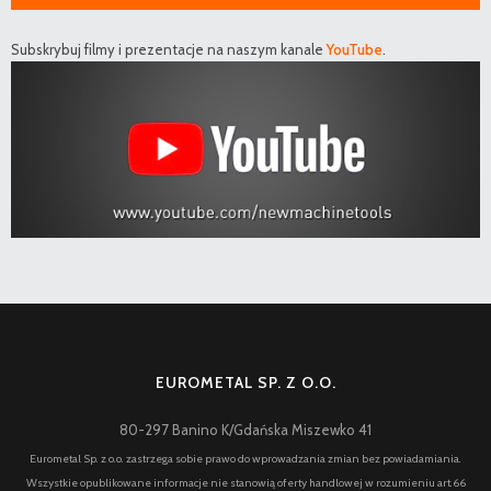
Subskrybuj filmy i prezentacje na naszym kanale
YouTube
.
EUROMETAL SP. Z O.O.
80-297 Banino K/Gdańska Miszewko 41
Eurometal Sp. z o.o. zastrzega sobie prawo do wprowadzania zmian bez powiadamiania.
Wszystkie opublikowane informacje nie stanowią oferty handlowej w rozumieniu art.66