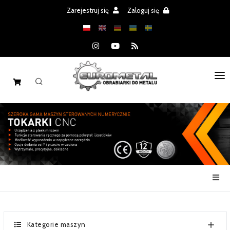
Zarejestruj się
Zaloguj się
STRONA GŁÓWNA
MASZYNY
CZĘŚCI
REALIZACJE
PROMOCJE
AKTUALNOŚCI
Kategorie maszyn