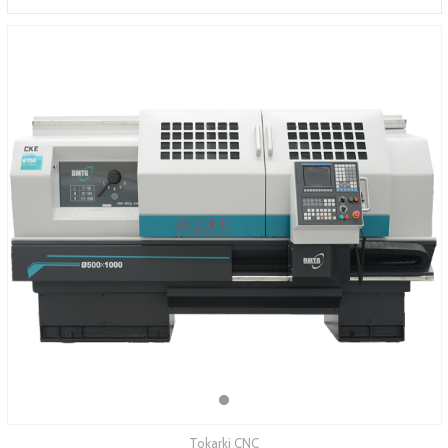
SERWIS
FINANSOWANIE
KATALOGI
O FIRMIE
FAQ
Tokarki CNC