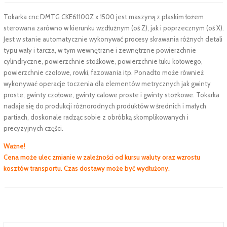
Tokarka cnc DMTG CKE61100Z x 1500 jest maszyną z płaskim łożem
sterowana zarówno w kierunku wzdłużnym (oś Z), jak i poprzecznym (oś X).
Jest w stanie automatycznie wykonywać procesy skrawania różnych detali
typu wały i tarcza, w tym wewnętrzne i zewnętrzne powierzchnie
cylindryczne, powierzchnie stożkowe, powierzchnie łuku kołowego,
powierzchnie czołowe, rowki, fazowania itp. Ponadto może również
wykonywać operacje toczenia dla elementów metrycznych jak gwinty
proste, gwinty czołowe, gwinty calowe proste i gwinty stożkowe. Tokarka
nadaje się do produkcji różnorodnych produktów w średnich i małych
partiach, doskonale radząc sobie z obróbką skomplikowanych i
precyzyjnych części.
Ważne!
Cena może ulec zmianie w zależności od kursu waluty oraz wzrostu
kosztów transportu. Czas dostawy może być wydłużony.