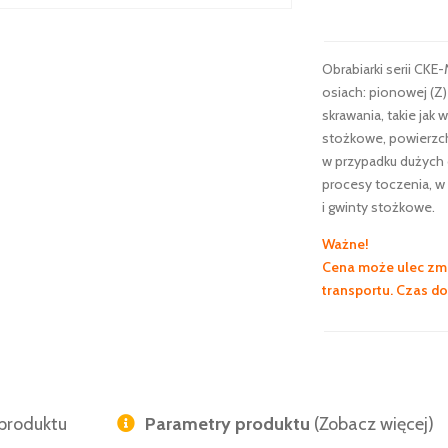
Obrabiarki serii CK
osiach: pionowej (Z
skrawania, takie jak
stożkowe, powierzch
w przypadku dużych 
procesy toczenia, w
i gwinty stożkowe.
Ważne!
Cena może ulec zmi
transportu. Czas d
produktu
Parametry produktu
(Zobacz więcej)