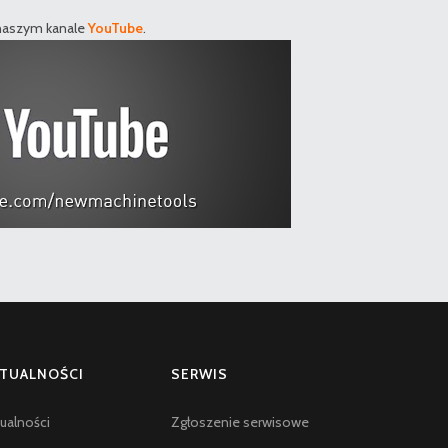
 naszym kanale
YouTube
.
TUALNOŚCI
SERWIS
ualności
Zgłoszenie serwisowe