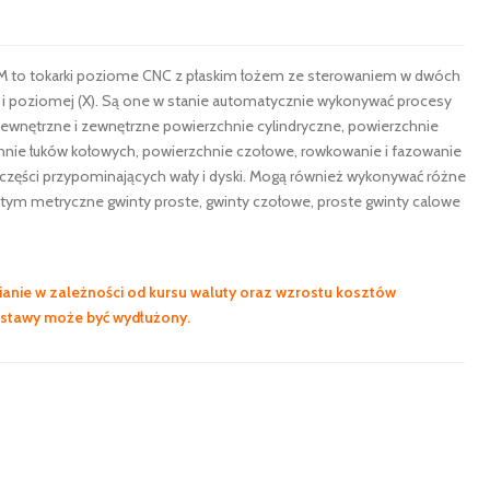
E-M to tokarki poziome CNC z płaskim łożem ze sterowaniem w dwóch
) i poziomej (X). Są one w stanie automatycznie wykonywać procesy
 wewnętrzne i zewnętrzne powierzchnie cylindryczne, powierzchnie
nie łuków kołowych, powierzchnie czołowe, rowkowanie i fazowanie
części przypominających wały i dyski. Mogą również wykonywać różne
 tym metryczne gwinty proste, gwinty czołowe, proste gwinty calowe
anie w zależności od kursu waluty oraz wzrostu kosztów
ostawy może być wydłużony.