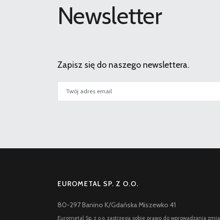
Newsletter
Zapisz się do naszego newslettera.
EUROMETAL SP. Z O.O.
80-297 Banino K/Gdańska Miszewko 41
Eurometal Sp. z o.o. zastrzega sobie prawo do wprowadzania zmi