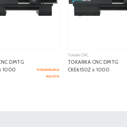
Tokarki CNC
CNC DMTG
TOKARKA CNC DMTG
x 1000
CKE6150Z x 1000
Indywidualna
wycena