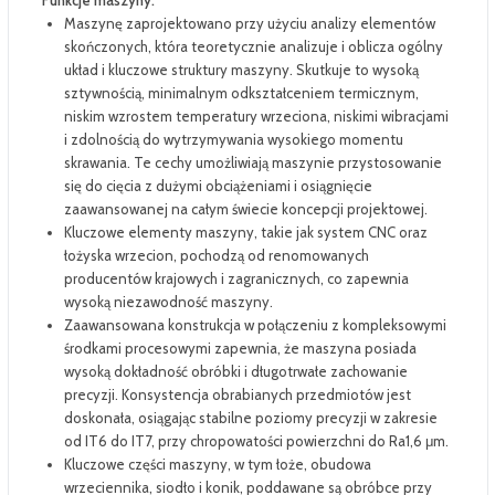
Funkcje maszyny:
Maszynę zaprojektowano przy użyciu analizy elementów
skończonych, która teoretycznie analizuje i oblicza ogólny
układ i kluczowe struktury maszyny. Skutkuje to wysoką
sztywnością, minimalnym odkształceniem termicznym,
niskim wzrostem temperatury wrzeciona, niskimi wibracjami
i zdolnością do wytrzymywania wysokiego momentu
skrawania. Te cechy umożliwiają maszynie przystosowanie
się do cięcia z dużymi obciążeniami i osiągnięcie
zaawansowanej na całym świecie koncepcji projektowej.
Kluczowe elementy maszyny, takie jak system CNC oraz
łożyska wrzecion, pochodzą od renomowanych
producentów krajowych i zagranicznych, co zapewnia
wysoką niezawodność maszyny.
Zaawansowana konstrukcja w połączeniu z kompleksowymi
środkami procesowymi zapewnia, że maszyna posiada
wysoką dokładność obróbki i długotrwałe zachowanie
precyzji. Konsystencja obrabianych przedmiotów jest
doskonała, osiągając stabilne poziomy precyzji w zakresie
od IT6 do IT7, przy chropowatości powierzchni do Ra1,6 μm.
Kluczowe części maszyny, w tym łoże, obudowa
wrzeciennika, siodło i konik, poddawane są obróbce przy