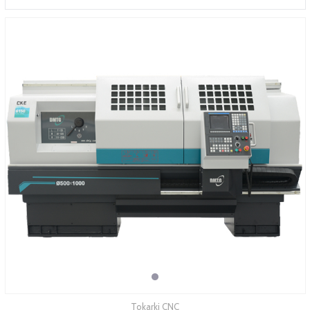
SERWIS
FINANSOWANIE
KATALOGI
O FIRMIE
FAQ
Tokarki CNC