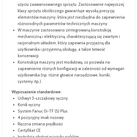
użyciu zaawansowanego sprzętu. Zastosowanie najwyższej
klasy sprzętu obróbczego gwarantuje wysoką precyzję
elementów maszyny, która jest niezbędna do zapewnienia
różnorodnych parametrów technicznych maszyny.
W maszynie zastosowano zintegrowaną konstrukcję
mechaniczną i elektryczną, charakteryzującą się zwartym i
racjonalnym układem, który zapewnia przyjazną dla
użytkownika i przyjemną obsługę, a także łatwość
konserwacji.
Konstrukcja maszyny jest modułową, co pozwala na
zapewnienie różnych konfiguracji w zależności od wymagań
użytkownika (np. różne głowice narzędziowe, koniki,
systemy itp.).
Wyposażenie standardowe:
Uchwyt 3-szczękowy ręczny
Konik ręczny
System Fanuc 0i-TF (5) Plus
4 pozycyjny imak nożowy
Ręczna zmiana prędkości
Certyfikat CE
Instrukcja obsługi w języku polskim