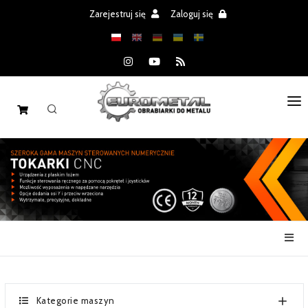
Zarejestruj się
Zaloguj się
STRONA GŁÓWNA
MASZYNY
CZĘŚCI
REALIZACJE
PROMOCJE
AKTUALNOŚCI
Kategorie maszyn