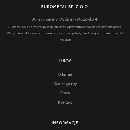
EUROMETAL SP. Z O.O.
80-297 Banino K/Gdańska Miszewko 41
Eurometal Sp. z o.o. zastrzega sobie prawo do wprowadzania zmian bez powiadamiania.
Wszystkie opublikowane informacje nie stanowią oferty handlowej w rozumieniu art.66
Kodeksu
FIRMA
O firmie
Dlaczego my
Praca
Kontakt
INFORMACJE