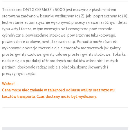
Tokarka cnc DMTG CKE6163Z x 5000 jest maszyną z płaskim łożem
sterowana zarówno w kierunku wzdłużnym (oś Z), jak i poprzecznym (oś X).
Jest w stanie automatycznie wykonywać procesy skrawania różnych detali
typu wały i tarcza, w tym wewnętrzne i zewnętrzne powierzchnie
cylindryczne, powierzchnie stożkowe, powierzchnie łuku kołowego,
powierzchnie czołowe, rowki, fazowania itp. Ponadto może również
wykonywać operacje toczenia dla elementów metrycznych jak gwinty
proste, gwinty czołowe, gwinty calowe proste i gwinty stożkowe. Tokarka
nadaje się do produkcji różnorodnych produktów w średnich i małych
partiach, doskonale radząc sobie z obróbką skomplikowanych i
precyzyjnych części.
Ważne!
Cena może ulec zmianie w zależności od kursu waluty oraz wzrostu
kosztów transportu. Czas dostawy może być wydłużony.