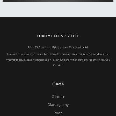
EUROMETAL SP. Z O.O.
80-297 Banino K/Gdańska Miszewko 41
Eurometal Sp. z o.o. zastrzega sobie prawo do wprowadzania zmian bez powiadamiania.
Wszystkie opublikowane informacje nie stanowią oferty handlowej w rozumieniu art.66
Kodeksu
FIRMA
O firmie
Dlaczego my
Praca