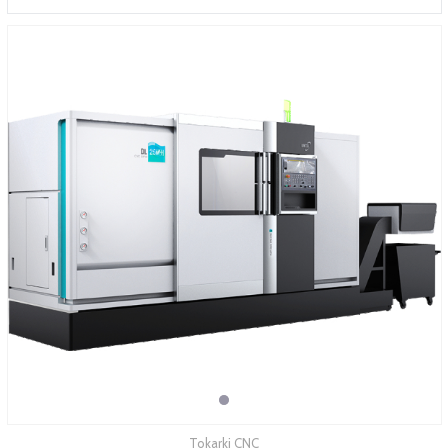
SERWIS
FINANSOWANIE
KATALOGI
O FIRMIE
FAQ
Tokarki CNC