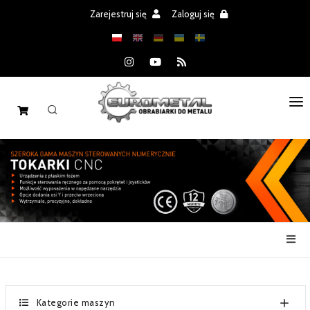
Zarejestruj się
Zaloguj się
STRONA GŁÓWNA
MASZYNY
CZĘŚCI
REALIZACJE
PROMOCJE
AKTUALNOŚCI
Kategorie maszyn