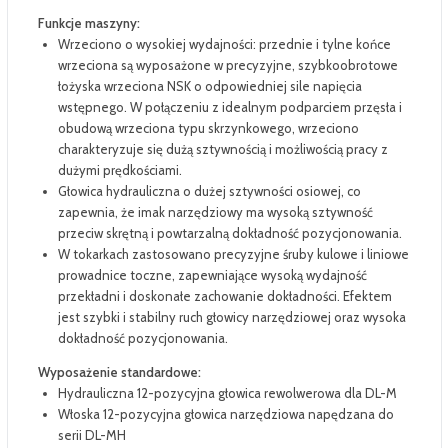
Funkcje maszyny:
Wrzeciono o wysokiej wydajności: przednie i tylne końce
wrzeciona są wyposażone w precyzyjne, szybkoobrotowe
łożyska wrzeciona NSK o odpowiedniej sile napięcia
wstępnego. W połączeniu z idealnym podparciem przęsła i
obudową wrzeciona typu skrzynkowego, wrzeciono
charakteryzuje się dużą sztywnością i możliwością pracy z
dużymi prędkościami.
Głowica hydrauliczna o dużej sztywności osiowej, co
zapewnia, że imak narzędziowy ma wysoką sztywność
przeciw skrętną i powtarzalną dokładność pozycjonowania.
W tokarkach zastosowano precyzyjne śruby kulowe i liniowe
prowadnice toczne, zapewniające wysoką wydajność
przekładni i doskonałe zachowanie dokładności. Efektem
jest szybki i stabilny ruch głowicy narzędziowej oraz wysoka
dokładność pozycjonowania.
Wyposażenie standardowe:
Hydrauliczna 12-pozycyjna głowica rewolwerowa dla DL-M
Włoska 12-pozycyjna głowica narzędziowa napędzana do
serii DL-MH