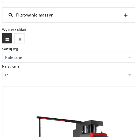
SERWIS
Filtrowanie maszyn
FINANSOWANIE
Wybierz układ
KATALOGI
O FIRMIE
Sortuj wg
FAQ
Na stronie