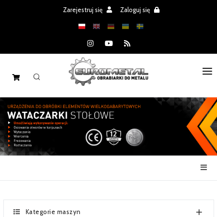
Zarejestruj się
Zaloguj się
STRONA GŁÓWNA
MASZYNY
CZĘŚCI
REALIZACJE
PROMOCJE
AKTUALNOŚCI
Kategorie maszyn