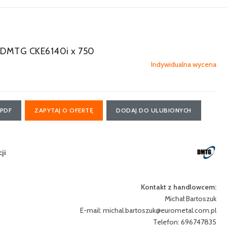
DMTG CKE6140i x 750
Indywidualna wycena
 PDF
ZAPYTAJ O OFERTĘ
DODAJ DO ULUBIONYCH
ji
Kontakt z handlowcem:
Michał Bartoszuk
E-mail:
michal.bartoszuk@eurometal.com.pl
Telefon: 696747835