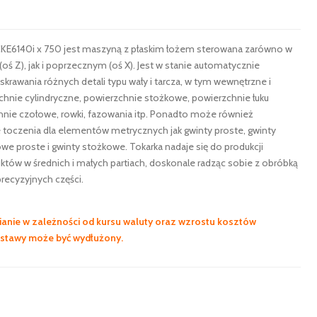
KE6140i x 750 jest maszyną z płaskim łożem sterowana zarówno w
oś Z), jak i poprzecznym (oś X). Jest w stanie automatycznie
rawania różnych detali typu wały i tarcza, w tym wewnętrzne i
hnie cylindryczne, powierzchnie stożkowe, powierzchnie łuku
nie czołowe, rowki, fazowania itp. Ponadto może również
toczenia dla elementów metrycznych jak gwinty proste, gwinty
we proste i gwinty stożkowe. Tokarka nadaje się do produkcji
tów w średnich i małych partiach, doskonale radząc sobie z obróbką
recyzyjnych części.
anie w zależności od kursu waluty oraz wzrostu kosztów
ostawy może być wydłużony.