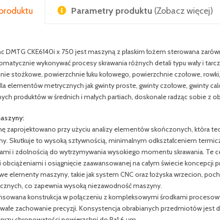
produktu
Parametry produktu
(Zobacz więcej)
nc DMTG CKE6140i x 750 jest maszyną z płaskim łożem sterowana zarówno 
tomatycznie wykonywać procesy skrawania różnych detali typu wały i tarc
nie stożkowe, powierzchnie łuku kołowego, powierzchnie czołowe, rowk
la elementów metrycznych jak gwinty proste, gwinty czołowe, gwinty calo
ych produktów w średnich i małych partiach, doskonale radząc sobie z o
maszyny:
ę zaprojektowano przy użyciu analizy elementów skończonych, która teoret
y. Skutkuje to wysoką sztywnością, minimalnym odkształceniem termicz
jami i zdolnością do wytrzymywania wysokiego momentu skrawania. Te ce
 obciążeniami i osiągnięcie zaawansowanej na całym świecie koncepcji p
we elementy maszyny, takie jak system CNC oraz łożyska wrzecion, po
icznych, co zapewnia wysoką niezawodność maszyny.
sowana konstrukcja w połączeniu z kompleksowymi środkami procesowy
rwałe zachowanie precyzji. Konsystencja obrabianych przedmiotów jest do
, przy chropowatości powierzchni do Ra1,6 μm.