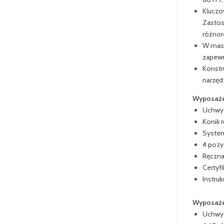
Kluczo
Zastos
różnor
W masz
zapewn
Konstr
narzędz
Wyposaże
Uchwyt
Konik 
System
4 poz
Ręczna
Certyfi
Instruk
Wyposaże
Uchwyt