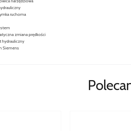
głowica narzędziowa
hydrauliczny
zymka ruchoma
ystem
tyczna zmiana prędkości
 hydrauliczny
m Siemens
Poleca