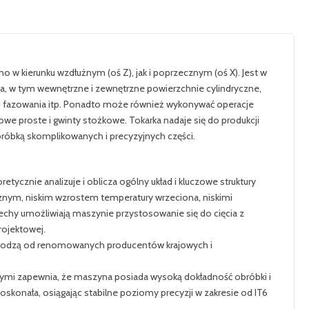
w kierunku wzdłużnym (oś Z), jak i poprzecznym (oś X). Jest w
za, w tym wewnętrzne i zewnętrzne powierzchnie cylindryczne,
i, fazowania itp. Ponadto może również wykonywać operacje
we proste i gwinty stożkowe. Tokarka nadaje się do produkcji
bróbką skomplikowanych i precyzyjnych części.
ycznie analizuje i oblicza ogólny układ i kluczowe struktury
nym, niskim wzrostem temperatury wrzeciona, niskimi
chy umożliwiają maszynie przystosowanie się do cięcia z
rojektowej.
chodzą od renomowanych producentów krajowych i
mi zapewnia, że maszyna posiada wysoką dokładność obróbki i
skonała, osiągając stabilne poziomy precyzji w zakresie od IT6