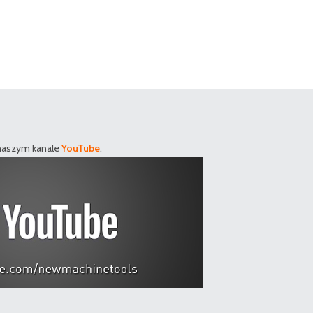
 naszym kanale
YouTube
.