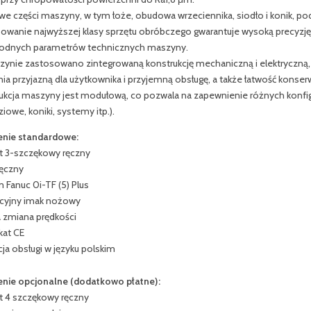
we części maszyny, w tym łoże, obudowa wrzeciennika, siodło i konik, 
owanie najwyższej klasy sprzętu obróbczego gwarantuje wysoką precyzj
odnych parametrów technicznych maszyny.
ynie zastosowano zintegrowaną konstrukcję mechaniczną i elektryczną, c
ia przyjazną dla użytkownika i przyjemną obsługę, a także łatwość konserw
ukcja maszyny jest modułową, co pozwala na zapewnienie różnych konfig
iowe, koniki, systemy itp.).
nie standardowe:
 3-szczękowy ręczny
ręczny
 Fanuc 0i-TF (5) Plus
ycyjny imak nożowy
 zmiana prędkości
kat CE
cja obsługi w języku polskim
nie opcjonalne (dodatkowo płatne):
 4 szczękowy ręczny