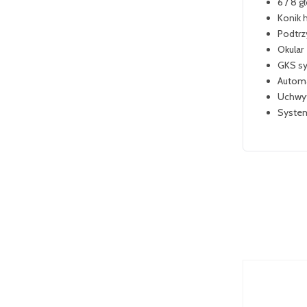
6 / 8 
Konik 
Podtr
Okular
GKS s
Automa
Uchwyt
Syste