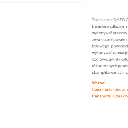
Tokarka cnc DMTG C
kierunku wzdłużnym (
wykonywać procesy sk
zewnętrzne powierzc
kołowego, powierzch
wykonywać operacje 
czołowe, gwinty calo
różnorodnych produk
skomplikowanych i p
Ważne!
Cena może ulec zmi
transportu. Czas d