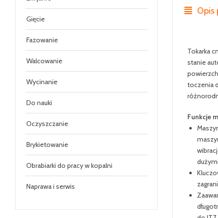
Opis 
Gięcie
Fazowanie
Tokarka c
Walcowanie
stanie au
powierzch
Wycinanie
toczenia d
różnorodn
Do nauki
Funkcje 
Oczyszczanie
Maszyn
maszyn
Brykietowanie
wibrac
dużymi
Obrabiarki do pracy w kopalni
Kluczo
zagran
Naprawa i serwis
Zaawan
długot
do IT7