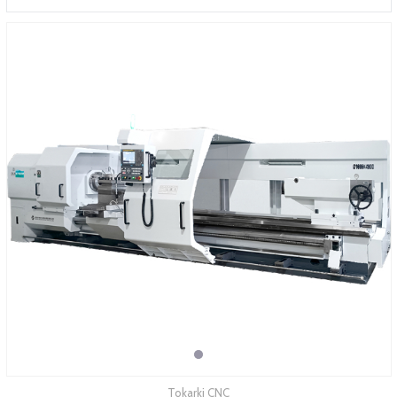
SERWIS
FINANSOWANIE
KATALOGI
O FIRMIE
FAQ
Tokarki CNC