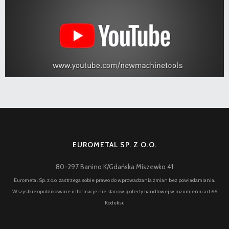
EUROMETAL SP. Z O.O.
80-297 Banino K/Gdańska Miszewko 41
Eurometal Sp. z o.o. zastrzega sobie prawo do wprowadzania zmian bez powiadamiania.
Wszystkie opublikowane informacje nie stanowią oferty handlowej w rozumieniu art.66
Kodeksu