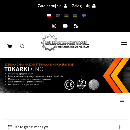
Zarejestruj się
Zaloguj się
STRONA GŁÓWNA
MASZYNY
CZĘŚCI
REALIZACJE
PROMOCJE
AKTUALNOŚCI
Kategorie maszyn